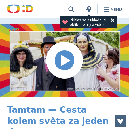
MENU
Přihlas se a ukládej si 
oblíbené hry a videa.
Tamtam — Cesta
kolem světa za jeden