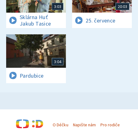
3:03
20:03
Sklárna Huť
25. července
Jakub Tasice
3:04
Pardubice
O Déčku
Napište nám
Pro rodiče