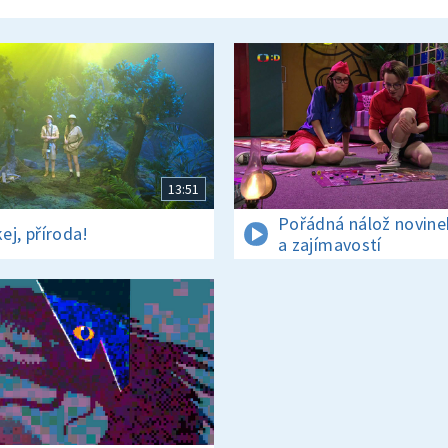
13:51
Pořádná nálož novine
ej, příroda!
a zajímavostí