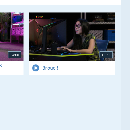
14:08
13:53
k
Brouci!