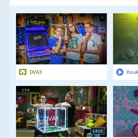
DVA3
Kouk
14:10