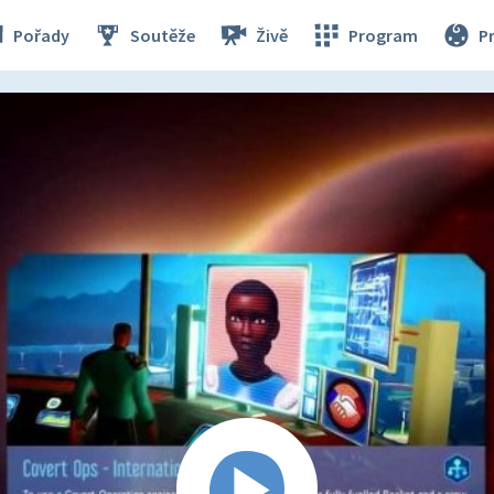
Pořady
Soutěže
Živě
Program
P