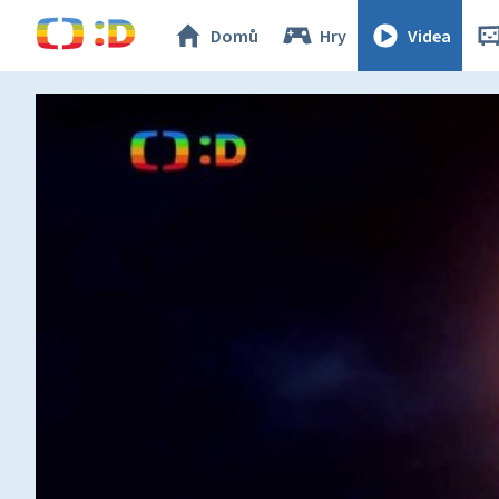
Domů
Hry
Videa