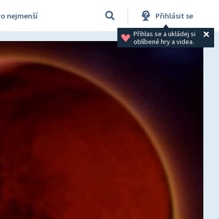
ro nejmenší
Přihlásit se
Přihlas se a ukládej si 
oblíbené hry a videa.