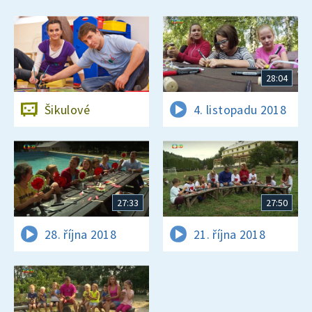
28:04
Šikulové
4. listopadu 2018
27:33
27:50
28. října 2018
21. října 2018