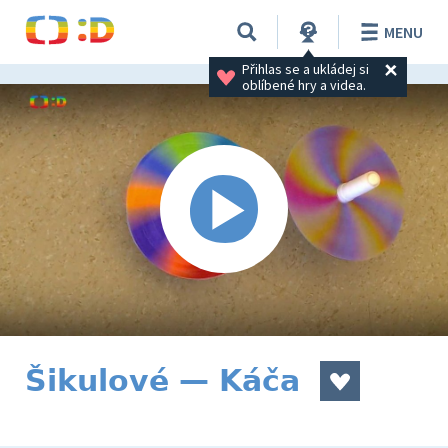
MENU
Přihlas se a ukládej si 
oblíbené hry a videa.
Šikulové — Káča