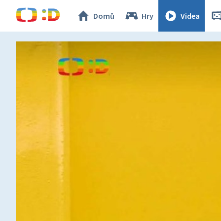
Domů
Hry
Videa