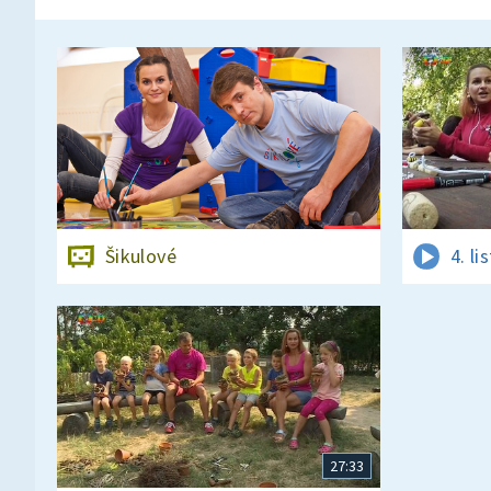
Šikulové
4. l
27:33