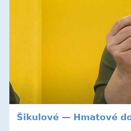
Šikulové — Hmatové d