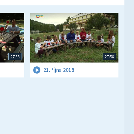
27:33
27:50
21. října 2018