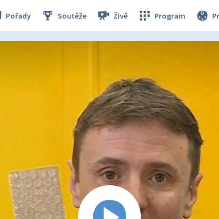
Pořady
Soutěže
Živě
Program
P