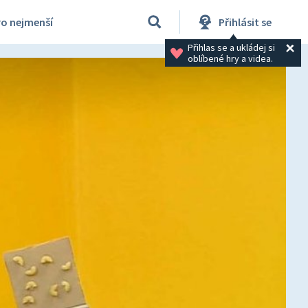
ro nejmenší
Přihlásit se
Přihlas se a ukládej si 
oblíbené hry a videa.