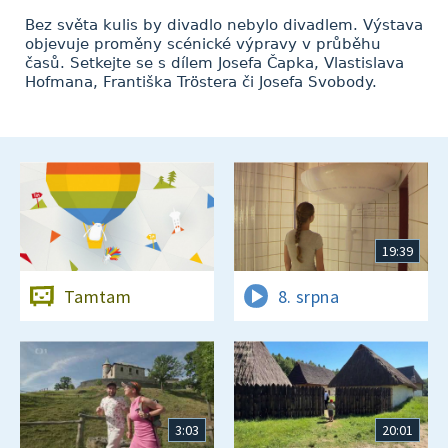
Bez světa kulis by divadlo nebylo divadlem. Výstava
objevuje proměny scénické výpravy v průběhu
časů. Setkejte se s dílem Josefa Čapka, Vlastislava
Hofmana, Františka Tröstera či Josefa Svobody.
19:39
Tamtam
8. srpna
3:03
20:01