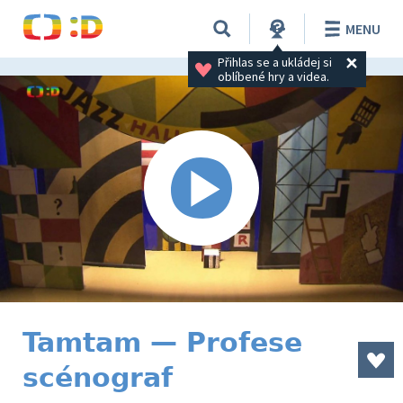
MENU
Přihlas se a ukládej si 
oblíbené hry a videa.
Tamtam — Profese
scénograf