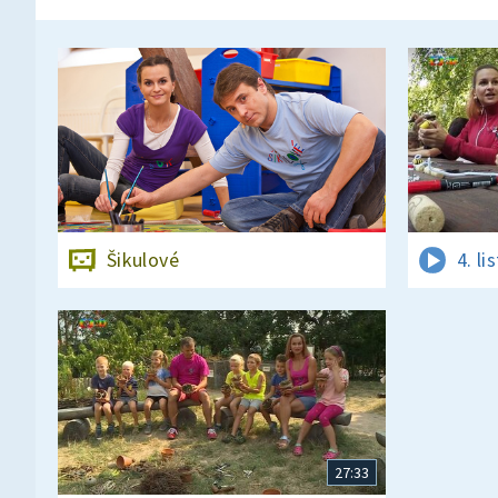
Šikulové
4. l
27:33