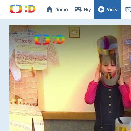
Domů
Hry
Videa