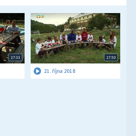
27:33
27:50
21. října 2018