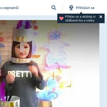
ro nejmenší
Přihlásit se
Přihlas se a ukládej si 
oblíbené hry a videa.