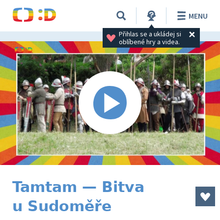
MENU
Přihlas se a ukládej si 
oblíbené hry a videa.
Tamtam — Bitva
u Sudoměře