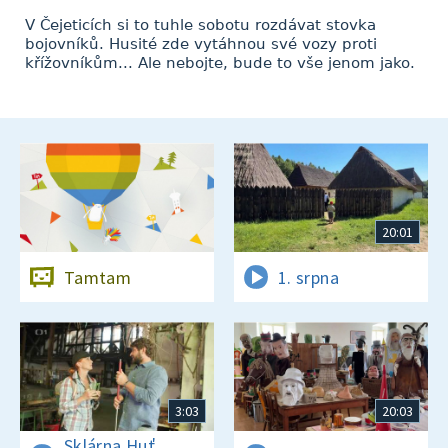
V Čejeticích si to tuhle sobotu rozdávat stovka
bojovníků. Husité zde vytáhnou své vozy proti
křížovníkům... Ale nebojte, bude to vše jenom jako.
20:01
Tamtam
1. srpna
3:03
20:03
Sklárna Huť