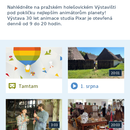
Nahlédněte na pražském holešovickém Výstavišti
pod pokličku nejlepším animátorům planety!
Výstava 30 let animace studia Pixar je otevřená
denně od 9 do 20 hodin.
20:01
Tamtam
1. srpna
3:03
20:03