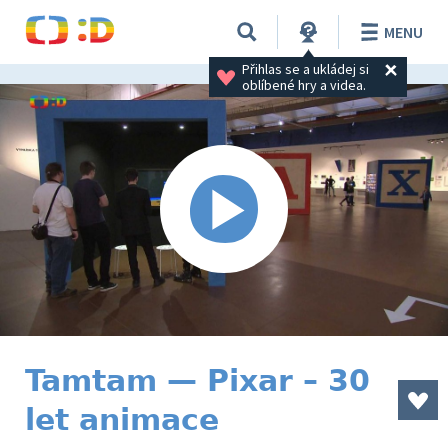
MENU
Přihlas se a ukládej si 
oblíbené hry a videa.
Tamtam — Pixar – 30
let animace