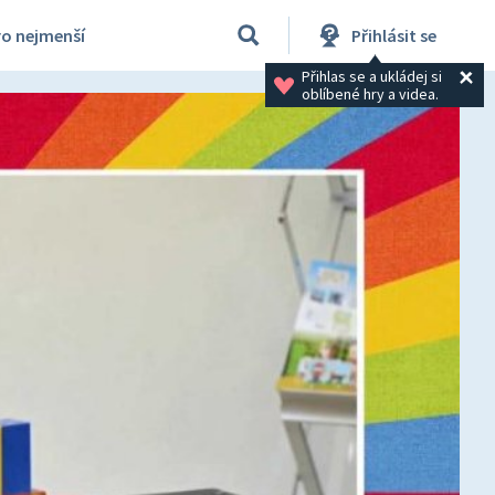
ro nejmenší
Přihlásit se
Přihlas se a ukládej si 
oblíbené hry a videa.