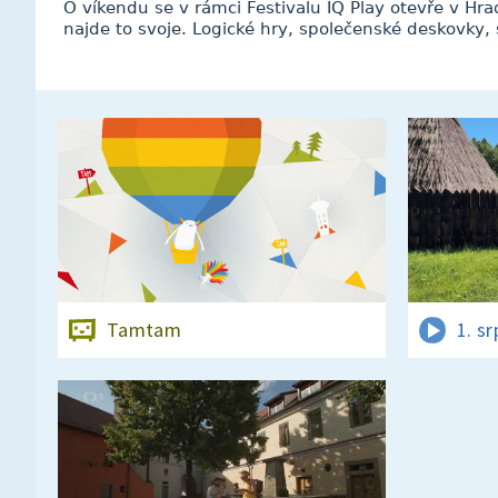
O víkendu se v rámci Festivalu IQ Play otevře v Hrad
najde to svoje. Logické hry, společenské deskovky, 
Tamtam
1. s