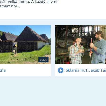
išti velká herna. A každý si v ní
smart hry...
20:01
rpna
Sklárna Huť Jakub Ta