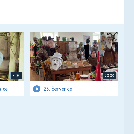
3:03
20:03
sice
25. července