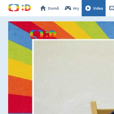
Domů
Hry
Videa