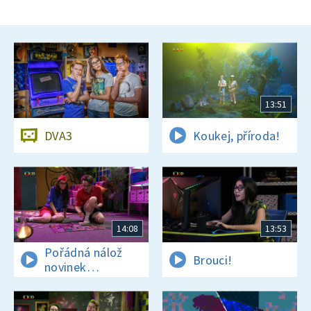
13:51
DVA3
Koukej, příroda!
14:08
13:53
Pořádná nálož
Brouci!
novinek
a zajímavostí