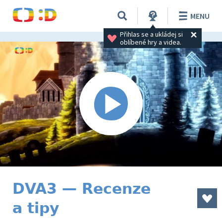
MENU
Přihlas se a ukládej si 
oblíbené hry a videa.
DVA3 — Recenze
a tipy