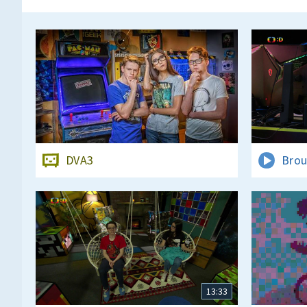
DVA3
Brou
13:33