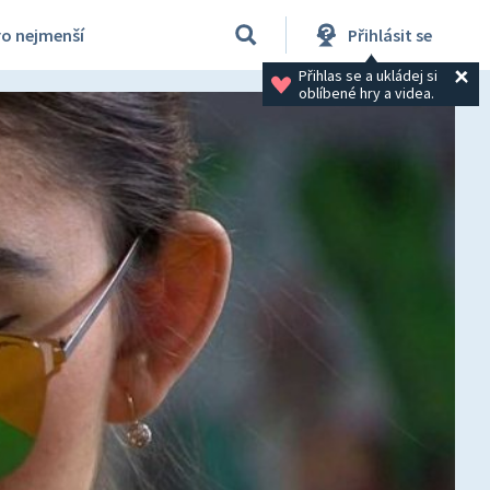
ro nejmenší
Přihlásit se
Přihlas se a ukládej si 
oblíbené hry a videa.