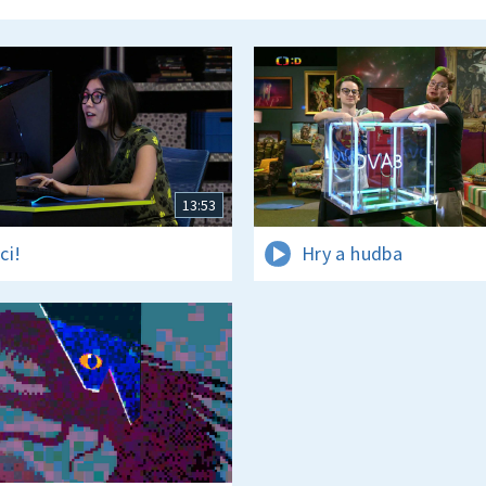
13:53
ci!
Hry a hudba