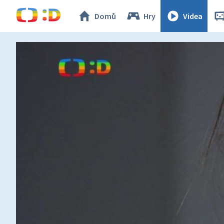
Domů
Hry
Videa