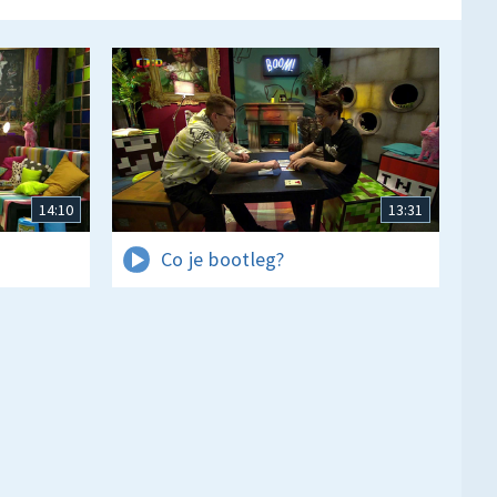
14:10
13:31
Co je bootleg?