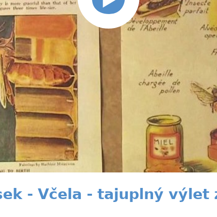
k - Včela - tajuplný výlet