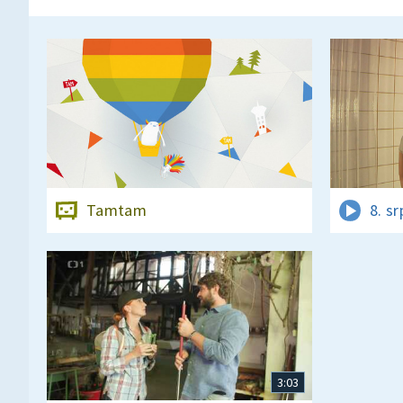
Tamtam
8. s
3:03