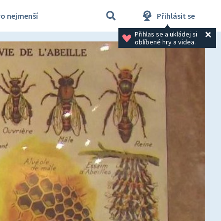
ro nejmenší
Přihlásit se
Přihlas se a ukládej si 
oblíbené hry a videa.