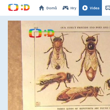
Domů
Hry
Videa