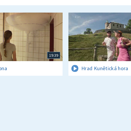
19:39
rpna
Hrad Kunětická hora