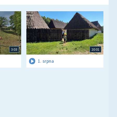
3:03
20:01
1. srpna