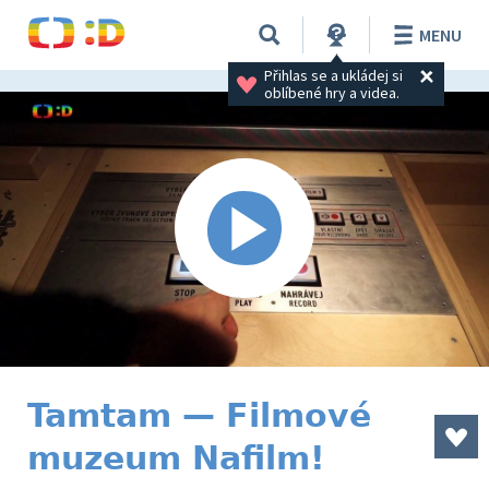
MENU
Přihlas se a ukládej si 
oblíbené hry a videa.
Tamtam — Filmové
muzeum Nafilm!