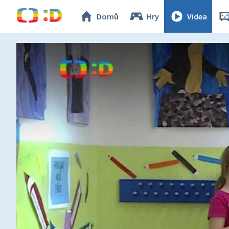
Domů
Hry
Videa