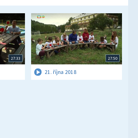
27:33
27:50
21. října 2018