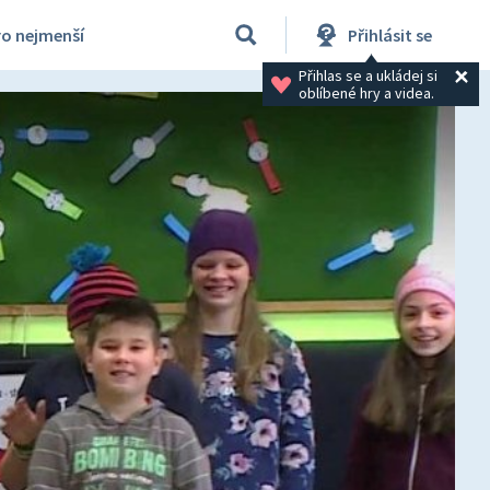
ro nejmenší
Přihlásit se
Přihlas se a ukládej si 
oblíbené hry a videa.