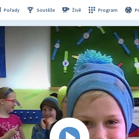
Pořady
Soutěže
Živě
Program
P