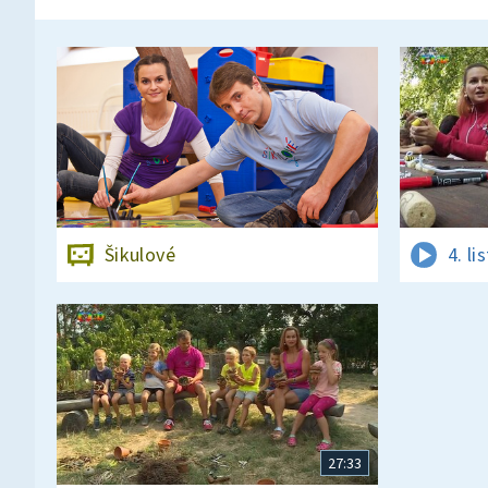
Šikulové
4. l
27:33