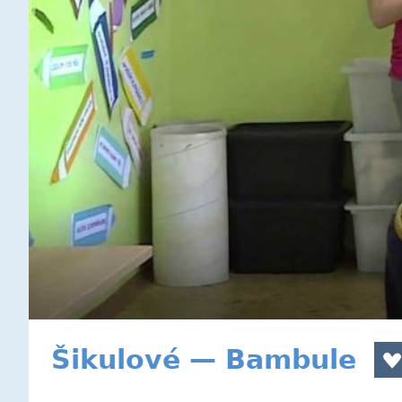
Šikulové — Bambule