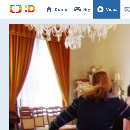
Domů
Hry
Videa