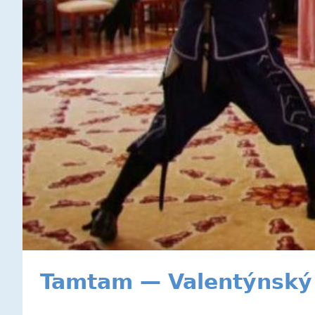
Tamtam — Valentýnský