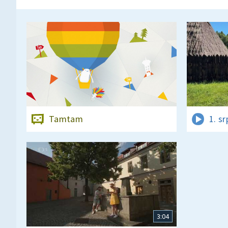
Tamtam
1. s
3:04