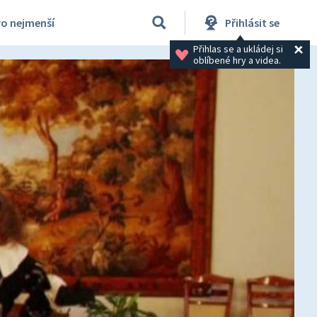
ro nejmenší
Přihlásit se
Přihlas se a ukládej si 
oblíbené hry a videa.