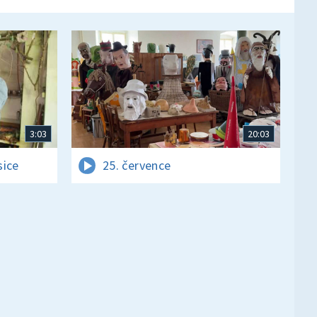
3:03
20:03
sice
25. července