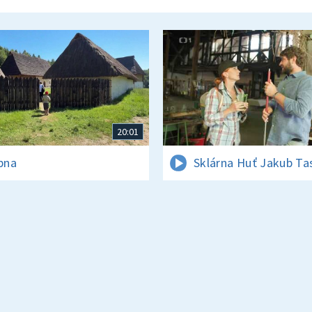
20:01
rpna
Sklárna Huť Jakub Ta