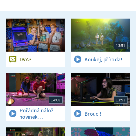
13:51
DVA3
Koukej, příroda!
14:08
13:53
Pořádná nálož
Brouci!
novinek
a zajímavostí