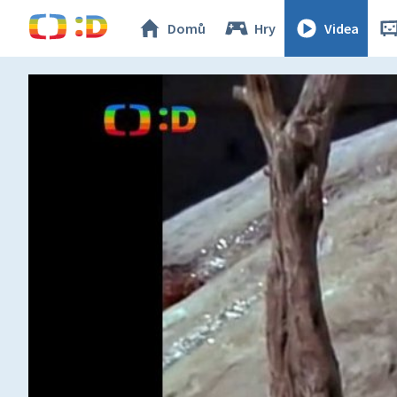
Domů
Hry
Videa