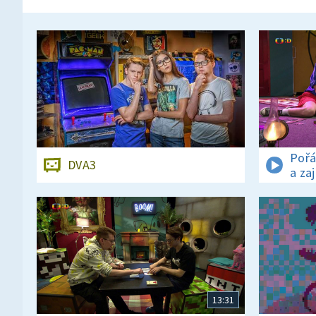
Pořá
DVA3
a za
13:31