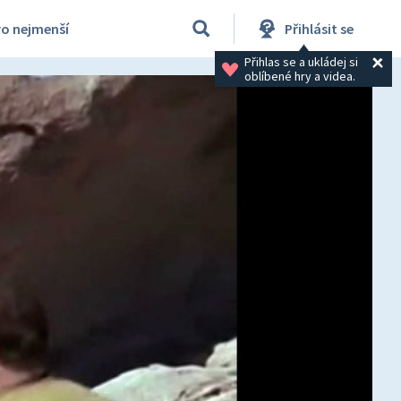
ro nejmenší
Přihlásit se
Přihlas se a ukládej si 
oblíbené hry a videa.