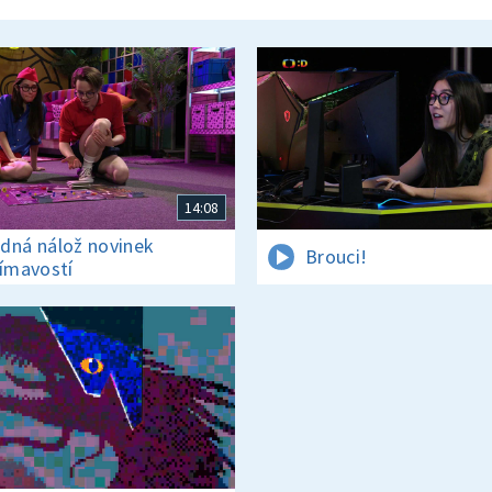
14:08
dná nálož novinek
Brouci!
jímavostí