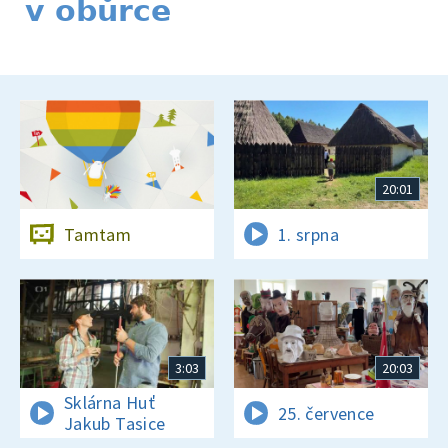
v obůrce
20:01
Tamtam
1. srpna
3:03
20:03
Sklárna Huť
25. července
Jakub Tasice