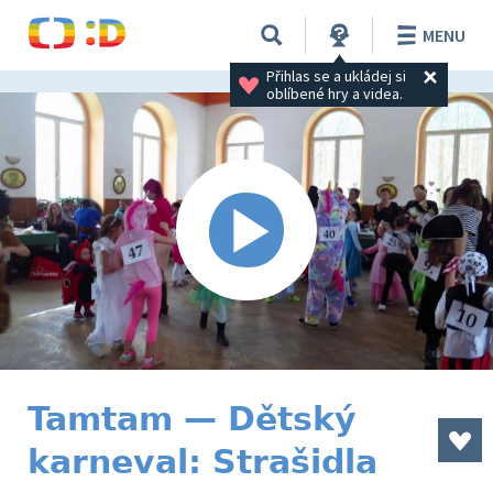
MENU
Přihlas se a ukládej si 
oblíbené hry a videa.
Tamtam — Dětský
karneval: Strašidla