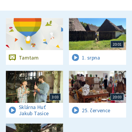
20:01
Tamtam
1. srpna
3:03
20:03
Sklárna Huť
25. července
Jakub Tasice