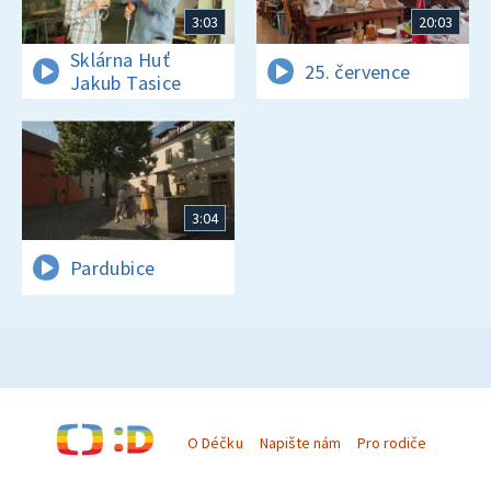
3:03
20:03
Sklárna Huť
25. července
Jakub Tasice
3:04
Pardubice
O Déčku
Napište nám
Pro rodiče