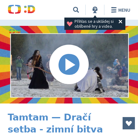
MENU
Přihlas se a ukládej si 
oblíbené hry a videa.
Tamtam — Dračí
setba - zimní bitva