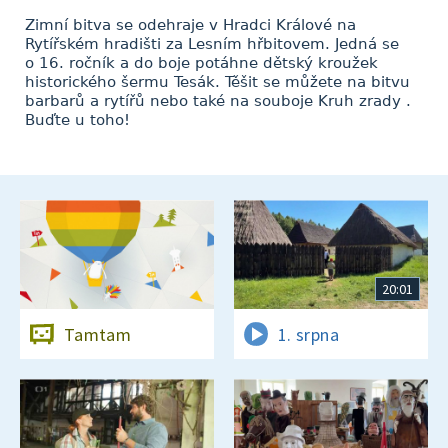
Zimní bitva se odehraje v Hradci Králové na
Rytířském hradišti za Lesním hřbitovem. Jedná se
o 16. ročník a do boje potáhne dětský kroužek
historického šermu Tesák. Těšit se můžete na bitvu
barbarů a rytířů nebo také na souboje Kruh zrady .
Buďte u toho!
20:01
Tamtam
1. srpna