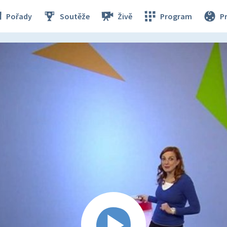
Pořady
Soutěže
Živě
Program
P