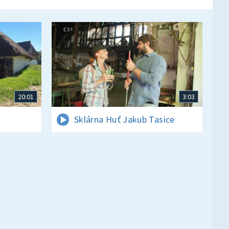
20:01
3:03
Sklárna Huť Jakub Tasice