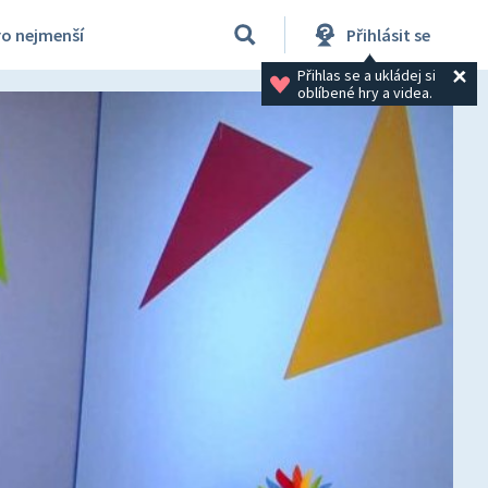
ro nejmenší
Přihlásit se
Přihlas se a ukládej si 
oblíbené hry a videa.