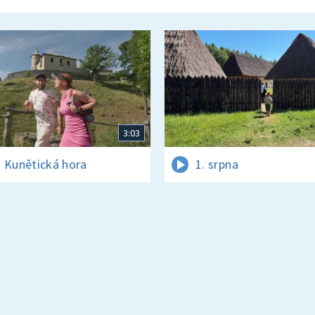
3:03
 Kunětická hora
1. srpna