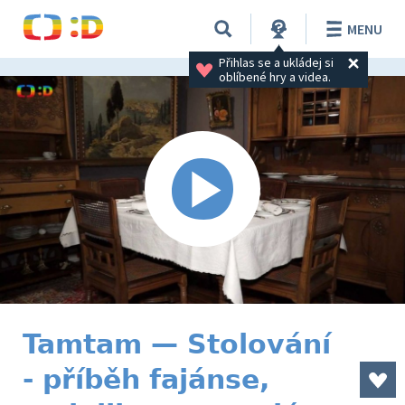
MENU
Přihlas se a ukládej si 
oblíbené hry a videa.
Tamtam — Stolování
- příběh fajánse,