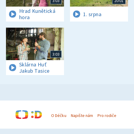
3:03
20:01
Hrad Kunětická
1. srpna
hora
3:03
Sklárna Huť
Jakub Tasice
O Déčku
Napište nám
Pro rodiče
© Česká televize 1996–2026
O cookies na Déčku