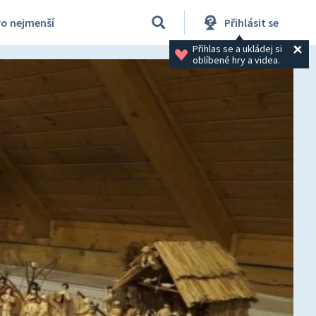
ro nejmenší
Přihlásit se
Přihlas se a ukládej si 
oblíbené hry a videa.