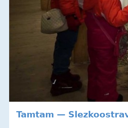
Tamtam — Slezkoostrav