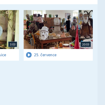
3:03
20:03
sice
25. července