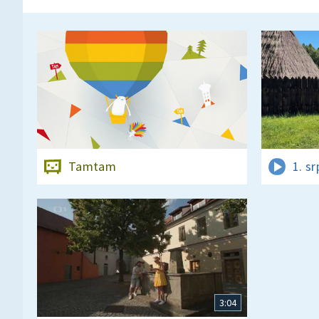
Tamtam
1. s
3:04