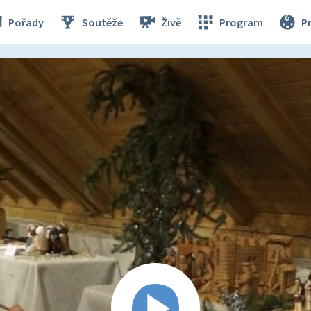
Pořady
Soutěže
Živě
Program
P