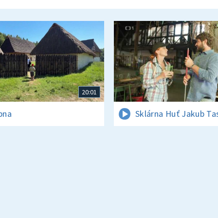
20:01
rpna
Sklárna Huť Jakub Ta