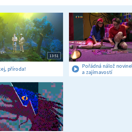
13:51
Pořádná nálož novine
ej, příroda!
a zajímavostí