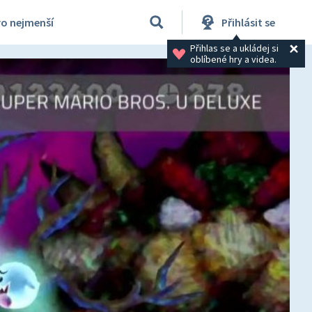
ro nejmenší
Přihlásit se
Přihlas se a ukládej si 
oblíbené hry a videa.