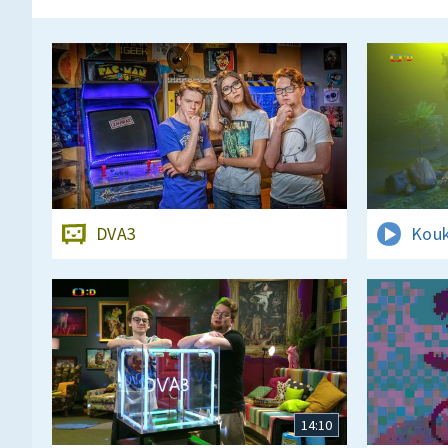
DVA3
Kouk
14:10