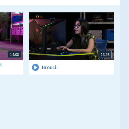
14:08
13:53
k
Brouci!