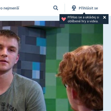
ro nejmenší
Přihlásit se
Přihlas se a ukládej si 
oblíbené hry a videa.