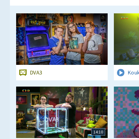
DVA3
Kouk
14:10