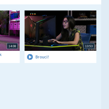
14:08
13:53
k
Brouci!