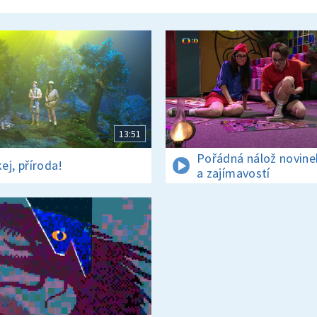
13:51
Pořádná nálož novine
ej, příroda!
a zajímavostí