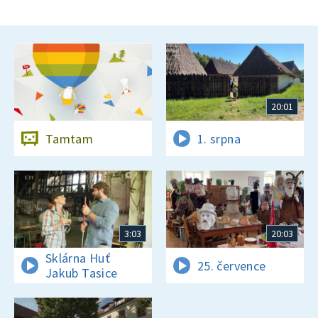
20:01
Tamtam
1. srpna
3:03
20:03
Sklárna Huť
25. července
Jakub Tasice