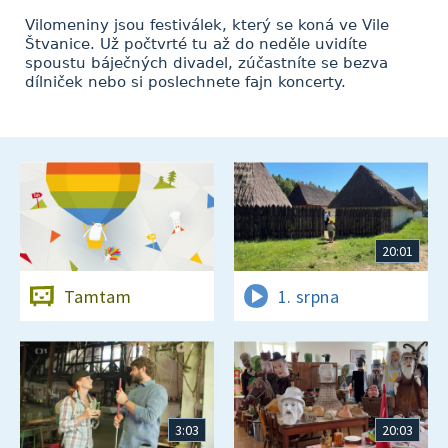
Vilomeniny jsou festiválek, který se koná ve Vile
Štvanice. Už počtvrté tu až do neděle uvidíte
spoustu báječných divadel, zúčastníte se bezva
dílniček nebo si poslechnete fajn koncerty.
20:01
Tamtam
1. srpna
3:03
20:03