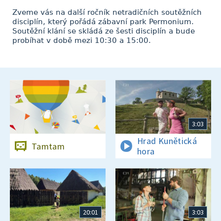
Zveme vás na další ročník netradičních soutěžních
disciplín, který pořádá zábavní park Permonium.
Soutěžní klání se skládá ze šesti disciplín a bude
probíhat v době mezi 10:30 a 15:00.
3:03
Hrad Kunětická
Tamtam
hora
20:01
3:03