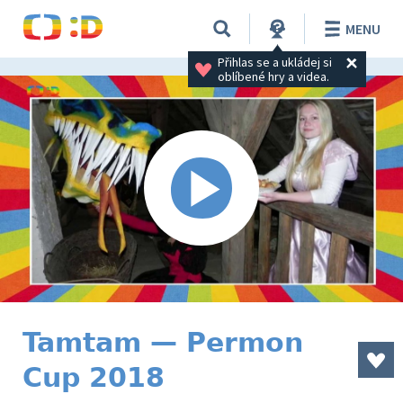
MENU
Přihlas se a ukládej si 
oblíbené hry a videa.
Tamtam — Permon
Cup 2018