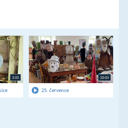
3:03
20:03
sice
25. července