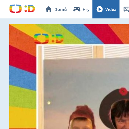
Domů
Hry
Videa