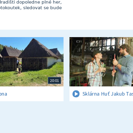
radišti dopoledne plné her,
 fotokoutek, sledovat se bude
20:01
rpna
Sklárna Huť Jakub Ta