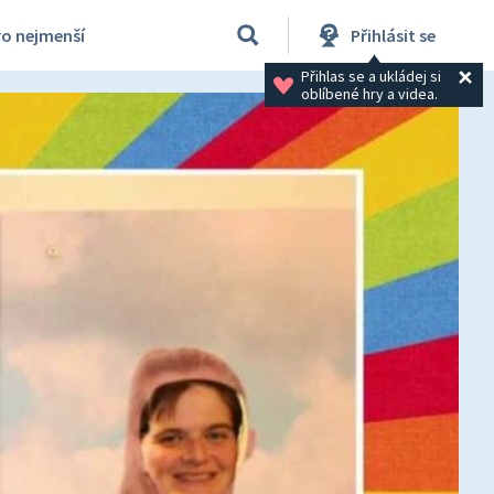
ro nejmenší
Přihlásit se
Přihlas se a ukládej si 
oblíbené hry a videa.