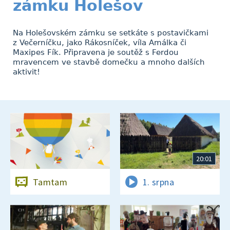
zámku Holešov
Na Holešovském zámku se setkáte s postavičkami
z Večerníčku, jako Rákosníček, víla Amálka či
Maxipes Fík. Připravena je soutěž s Ferdou
mravencem ve stavbě domečku a mnoho dalších
aktivit!
20:01
Tamtam
1. srpna