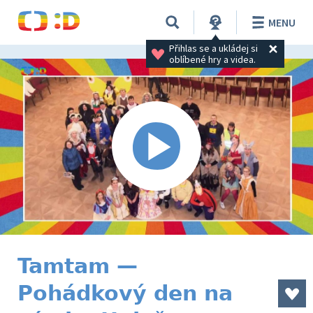
MENU
Přihlas se a ukládej si 
oblíbené hry a videa.
Tamtam —
Pohádkový den na