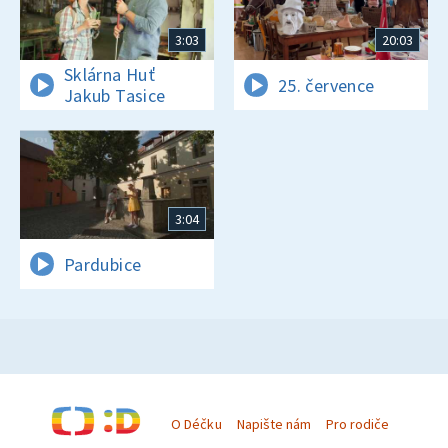
3:03
20:03
Sklárna Huť
25. července
Jakub Tasice
3:04
Pardubice
O Déčku
Napište nám
Pro rodiče