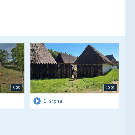
3:03
20:01
1. srpna