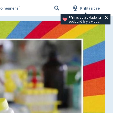
ro nejmenší
Přihlásit se
Přihlas se a ukládej si 
oblíbené hry a videa.