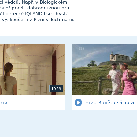
i vědců. Např. v Biologickém
s připravili dobrodružnou hru,
 liberecké iQLANDII se chystá
yzkoušet i v Plzni v Techmanii.
19:39
rpna
Hrad Kunětická hora