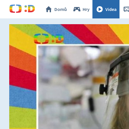
Domů
Hry
Videa