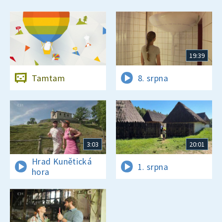
19:39
Tamtam
8. srpna
3:03
20:01
Hrad Kunětická
1. srpna
hora