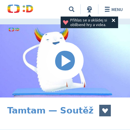
MENU
Přihlas se a ukládej si 
oblíbené hry a videa.
Tamtam — Soutěž