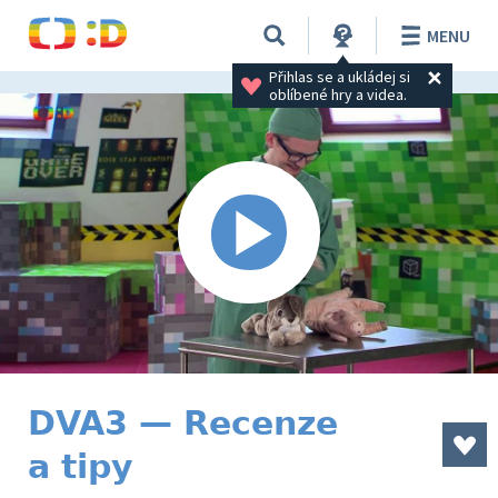
MENU
Přihlas se a ukládej si 
oblíbené hry a videa.
DVA3 — Recenze
a tipy