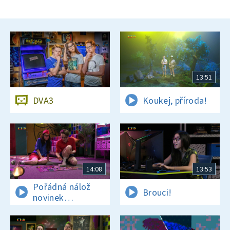
13:51
DVA3
Koukej, příroda!
14:08
13:53
Pořádná nálož
Brouci!
novinek
a zajímavostí