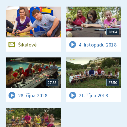
28:04
Šikulové
4. listopadu 2018
27:33
27:50
28. října 2018
21. října 2018