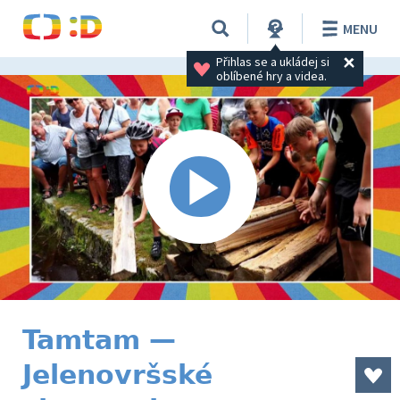
MENU
Přihlas se a ukládej si 
oblíbené hry a videa.
Tamtam —
Jelenovršské