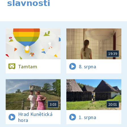
slavnosti
19:39
Tamtam
8. srpna
3:03
20:01
Hrad Kunětická
1. srpna
hora