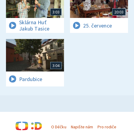
3:03
20:03
Sklárna Huť
25. července
Jakub Tasice
3:04
Pardubice
O Déčku
Napište nám
Pro rodiče