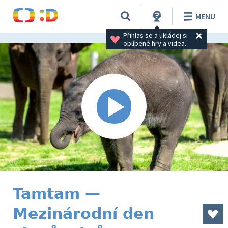
MENU
Přihlas se a ukládej si 
oblíbené hry a videa.
Tamtam —
Mezinárodní den