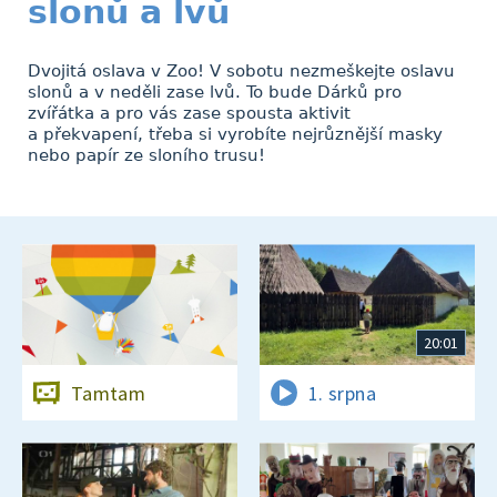
slonů a lvů
Dvojitá oslava v Zoo! V sobotu nezmeškejte oslavu
slonů a v neděli zase lvů. To bude Dárků pro
zvířátka a pro vás zase spousta aktivit
a překvapení, třeba si vyrobíte nejrůznější masky
nebo papír ze sloního trusu!
20:01
Tamtam
1. srpna