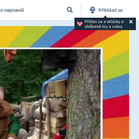
ro nejmenší
Přihlásit se
Přihlas se a ukládej si 
oblíbené hry a videa.