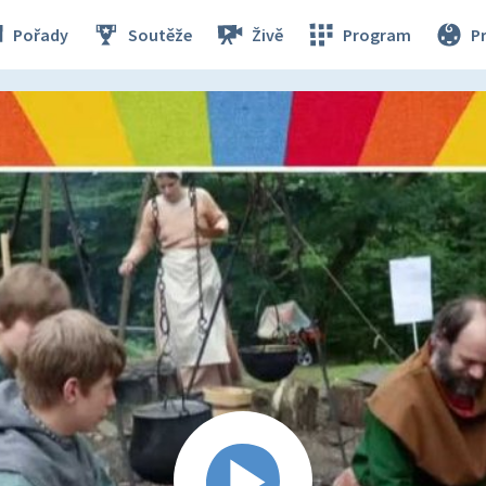
Pořady
Soutěže
Živě
Program
P