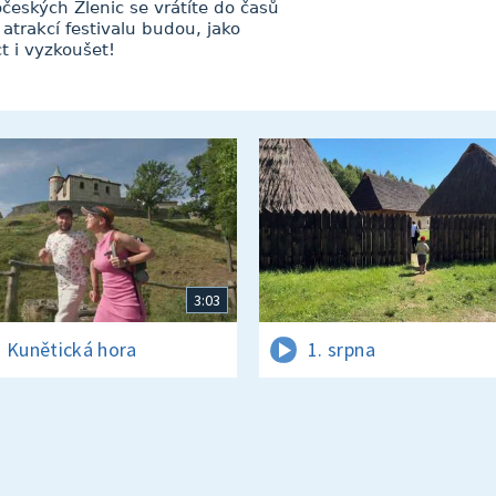
eských Zlenic se vrátíte do časů
 atrakcí festivalu budou, jako
t i vyzkoušet!
3:03
 Kunětická hora
1. srpna