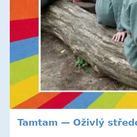
Tamtam — Oživlý střed