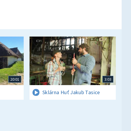
20:01
3:03
Sklárna Huť Jakub Tasice