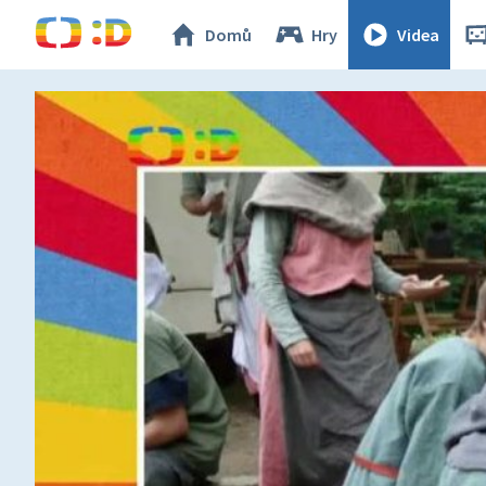
Domů
Hry
Videa