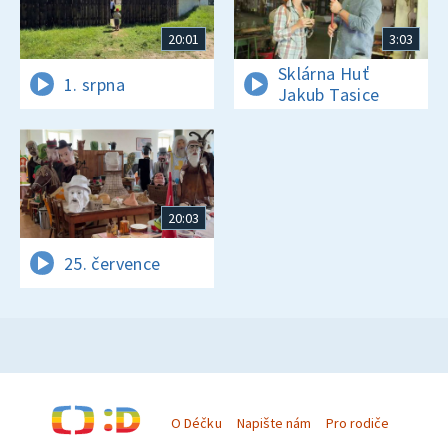
20:01
3:03
Sklárna Huť
1. srpna
Jakub Tasice
20:03
25. července
O Déčku
Napište nám
Pro rodiče