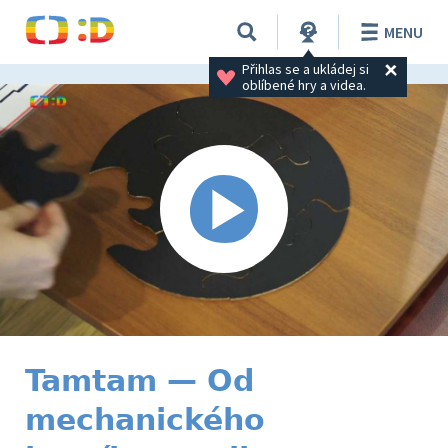
MENU
Přihlas se a ukládej si 
oblíbené hry a videa.
Tamtam — Od
mechanického