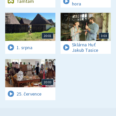
Tamtam
hora
20:01
3:03
Sklárna Huť
1. srpna
Jakub Tasice
20:03
25. července