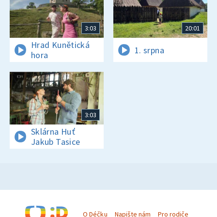
3:03
20:01
Hrad Kunětická
1. srpna
hora
3:03
Sklárna Huť
Jakub Tasice
O Déčku
Napište nám
Pro rodiče