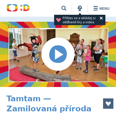
MENU
Přihlas se a ukládej si 
oblíbené hry a videa.
Tamtam —
Zamilovaná příroda