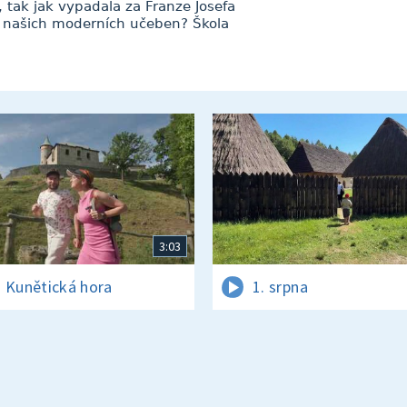
, tak jak vypadala za Franze Josefa
 od našich moderních učeben? Škola
3:03
 Kunětická hora
1. srpna