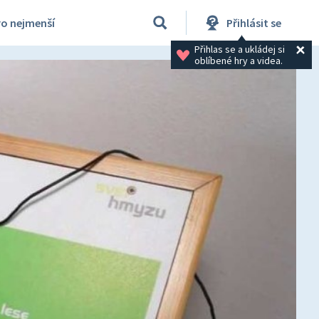
ro nejmenší
Přihlásit se
Přihlas se a ukládej si 
oblíbené hry a videa.