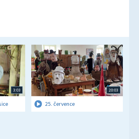
3:03
20:03
sice
25. července