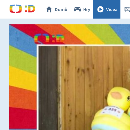
Domů
Hry
Videa