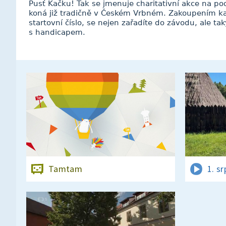
Pusť Kačku! Tak se jmenuje charitativní akce na po
koná již tradičně v Českém Vrbném. Zakoupením kac
startovní číslo, se nejen zařadíte do závodu, ale 
s handicapem.
Tamtam
1. s