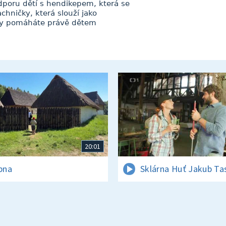
dporu dětí s hendikepem, která se
hničky, která slouží jako
taky pomáháte právě dětem
20:01
rpna
Sklárna Huť Jakub Ta