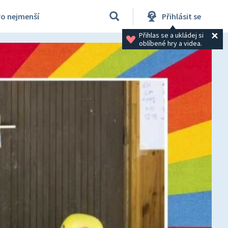
ro nejmenší
Přihlásit se
Přihlas se a ukládej si 
oblíbené hry a videa.