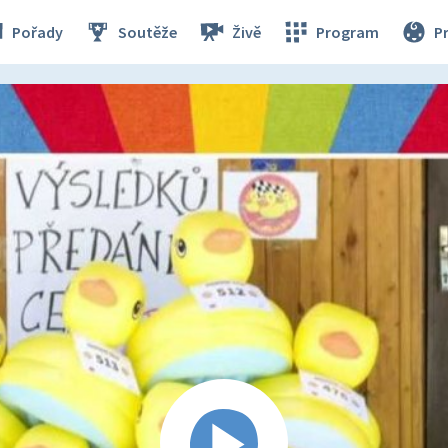
Pořady
Soutěže
Živě
Program
P