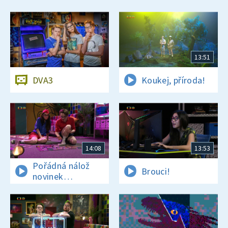
13:51
DVA3
Koukej, příroda!
14:08
13:53
Pořádná nálož
Brouci!
novinek
a zajímavostí