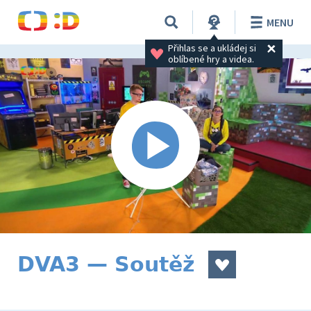
MENU
Přihlas se a ukládej si 
oblíbené hry a videa.
DVA3 — Soutěž