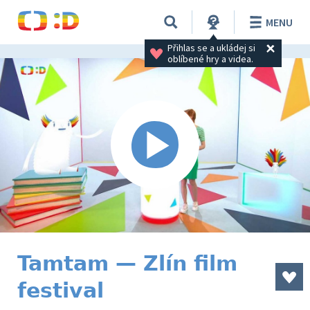
MENU
Přihlas se a ukládej si 
oblíbené hry a videa.
Tamtam — Zlín film
festival