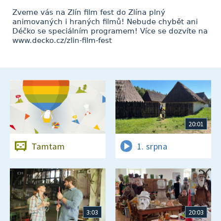
Zveme vás na Zlín film fest do Zlína plný
animovaných i hraných filmů! Nebude chybět ani
Déčko se speciálním programem! Více se dozvíte na
www.decko.cz/zlin-film-fest
20:01
Tamtam
1. srpna
3:03
20:03