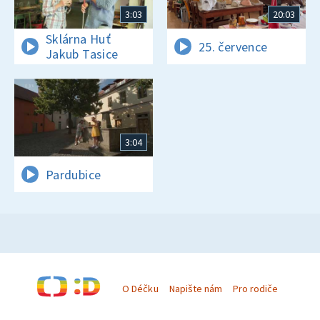
3:03
20:03
Sklárna Huť
25. července
Jakub Tasice
3:04
Pardubice
O Déčku
Napište nám
Pro rodiče