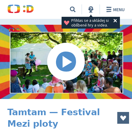
MENU
Přihlas se a ukládej si 
oblíbené hry a videa.
Tamtam — Festival
Mezi ploty