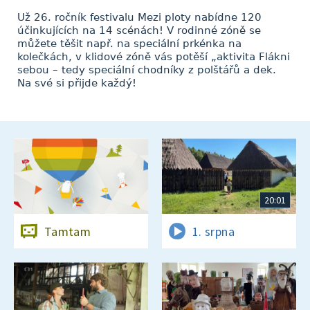
Už 26. ročník festivalu Mezi ploty nabídne 120
účinkujících na 14 scénách! V rodinné zóně se
můžete těšit např. na speciální prkénka na
kolečkách, v klidové zóně vás potěší „aktivita Flákni
sebou – tedy speciální chodníky z polštářů a dek.
Na své si přijde každý!
20:01
Tamtam
1. srpna