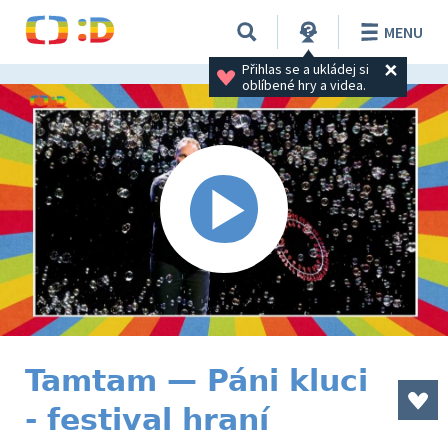
MENU
Přihlas se a ukládej si 
oblíbené hry a videa.
Tamtam — Páni kluci
- festival hraní