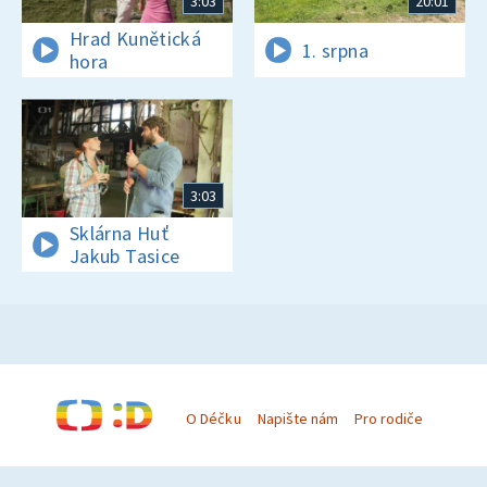
3:03
20:01
Hrad Kunětická
1. srpna
hora
3:03
Sklárna Huť
Jakub Tasice
O Déčku
Napište nám
Pro rodiče
© Česká televize 1996–2026
O cookies na Déčku