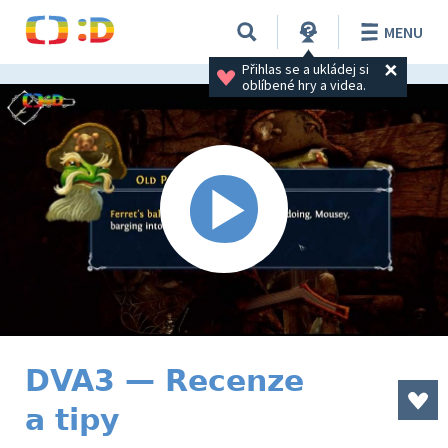
MENU
Přihlas se a ukládej si 
oblíbené hry a videa.
DVA3 — Recenze
a tipy