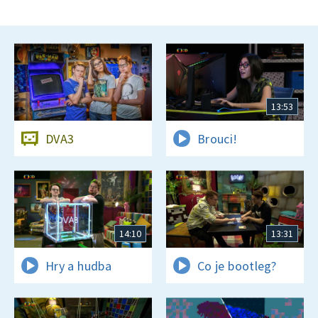
13:53
DVA3
Brouci!
14:10
13:31
Hry a hudba
Co je bootleg?