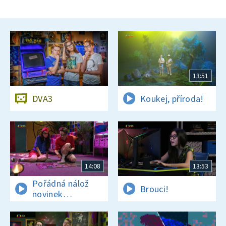
13:51
DVA3
Koukej, příroda!
14:08
13:53
Pořádná nálož
Brouci!
novinek
a zajímavostí