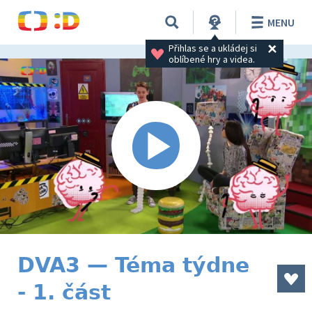
MENU
Přihlas se a ukládej si 
oblíbené hry a videa.
DVA3 — Téma týdne
- 1. část