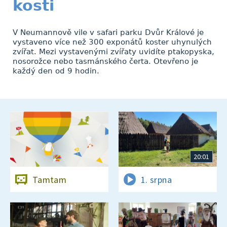
kosti
V Neumannově vile v safari parku Dvůr Králové je
vystaveno více než 300 exponátů koster uhynulých
zvířat. Mezi vystavenými zvířaty uvidíte ptakopyska,
nosorožce nebo tasmánského čerta. Otevřeno je
každý den od 9 hodin.
20:01
Tamtam
1. srpna