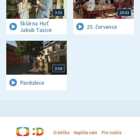
3:03
20:03
Sklárna Huť
25. července
Jakub Tasice
3:04
Pardubice
O Déčku
Napište nám
Pro rodiče