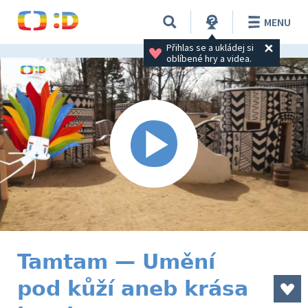
MENU
Přihlas se a ukládej si 
oblíbené hry a videa.
Tamtam — Umění
pod kůží aneb krása