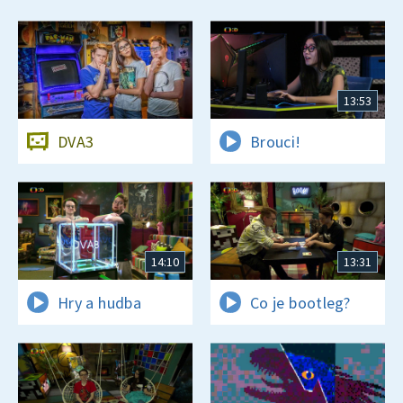
13:53
DVA3
Brouci!
14:10
13:31
Hry a hudba
Co je bootleg?