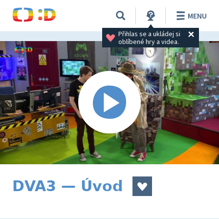
MENU
Přihlas se a ukládej si 
oblíbené hry a videa.
DVA3 — Úvod